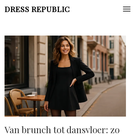
Skip
DRESS REPUBLIC
to
content
(Press
Enter)
Van brunch tot dansvloer: zo