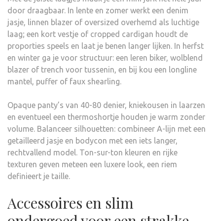
door draagbaar. In lente en zomer werkt een denim
jasje, linnen blazer of oversized overhemd als luchtige
laag; een kort vestje of cropped cardigan houdt de
proporties speels en laat je benen langer lijken. In herfst
en winter ga je voor structuur: een leren biker, wolblend
blazer of trench voor tussenin, en bij kou een longline
mantel, puffer of faux shearling.
Opaque panty’s van 40-80 denier, kniekousen in laarzen
en eventueel een thermoshortje houden je warm zonder
volume. Balanceer silhouetten: combineer A-lijn met een
getailleerd jasje en bodycon met een iets langer,
rechtvallend model. Ton-sur-ton kleuren en rijke
texturen geven meteen een luxere look, een riem
definieert je taille.
Accessoires en slim
ondergoed voor een strakke