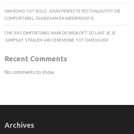
VAN BOHO TOT BOLD: JOUW PERFECTE FESTIVALOUTFIT DIE
COMFORTABEL, DUURZAAM EN WEERPROOF IS
CHIC EN COMFORTABEL NAAR DE BRUILOFT: ZO LAAT JE JE
JUMPSUIT STRALEN VAN CEREMONIE TOT DANSVLOER
Recent Comments
No comments to show.
Archives