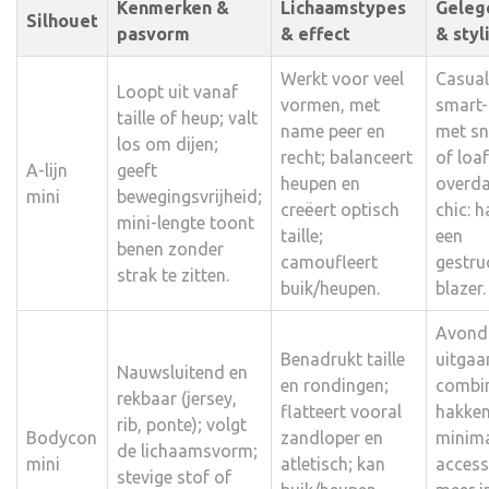
Kenmerken &
Lichaamstypes
Geleg
Silhouet
pasvorm
& effect
& styl
Werkt voor veel
Casual
Loopt uit vanaf
vormen, met
smart-
taille of heup; valt
name peer en
met sn
los om dijen;
recht; balanceert
of loa
A-lijn
geeft
heupen en
overda
mini
bewegingsvrijheid;
creëert optisch
chic: 
mini-lengte toont
taille;
een
benen zonder
camoufleert
gestru
strak te zitten.
buik/heupen.
blazer.
Avond
Benadrukt taille
uitgaa
Nauwsluitend en
en rondingen;
combi
rekbaar (jersey,
flatteert vooral
hakken
rib, ponte); volgt
Bodycon
zandloper en
minima
de lichaamsvorm;
mini
atletisch; kan
access
stevige stof of