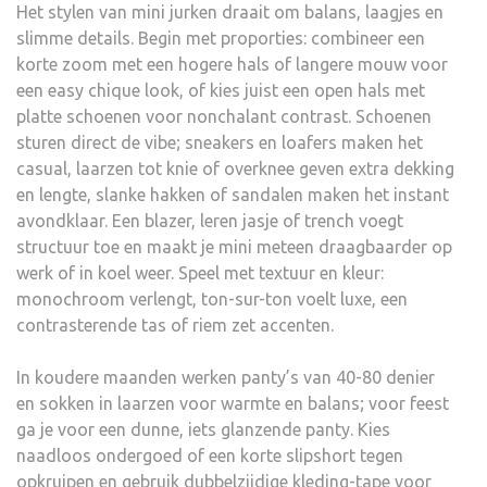
Het stylen van mini jurken draait om balans, laagjes en
slimme details. Begin met proporties: combineer een
korte zoom met een hogere hals of langere mouw voor
een easy chique look, of kies juist een open hals met
platte schoenen voor nonchalant contrast. Schoenen
sturen direct de vibe; sneakers en loafers maken het
casual, laarzen tot knie of overknee geven extra dekking
en lengte, slanke hakken of sandalen maken het instant
avondklaar. Een blazer, leren jasje of trench voegt
structuur toe en maakt je mini meteen draagbaarder op
werk of in koel weer. Speel met textuur en kleur:
monochroom verlengt, ton-sur-ton voelt luxe, een
contrasterende tas of riem zet accenten.
In koudere maanden werken panty’s van 40-80 denier
en sokken in laarzen voor warmte en balans; voor feest
ga je voor een dunne, iets glanzende panty. Kies
naadloos ondergoed of een korte slipshort tegen
opkruipen en gebruik dubbelzijdige kleding-tape voor