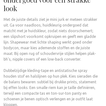
look
Met de juiste details ziet je mini jurk er meteen strakker
uit. Ga voor naadloos, huidkleurig ondergoed dat
matcht met je huidskleur, zodat niets doorschemert;
een slipshort voorkomt opkruipen en geeft een gladde
lijn. Shapewear met lichte shaping werkt goed onder
bodycon, maar kies ademende stoffen en de juiste
maat. Bij open rug of schoudervrije stijlen helpen plak-
bh’s, nipple covers of een low-back converter.
Dubbelzijdige kleding-tape en antistatische spray
houden stof en halslijnen op hun plek. Kies sieraden die
de balans bewaren: subtiel bij drukke prints, statement
bij effen looks. Een smalle riem kan je taille definiëren,
terwijl een compacte tas en ton-sur-ton panty en
schoenen je benen optisch verlengen en je outfit laat
kloppen.