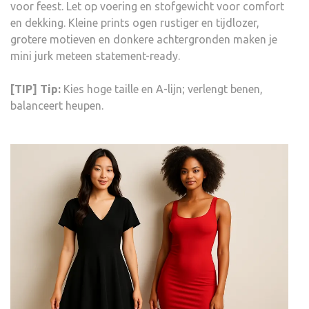
voor feest. Let op voering en stofgewicht voor comfort
en dekking. Kleine prints ogen rustiger en tijdlozer,
grotere motieven en donkere achtergronden maken je
mini jurk meteen statement-ready.
[TIP] Tip:
Kies hoge taille en A-lijn; verlengt benen,
balanceert heupen.