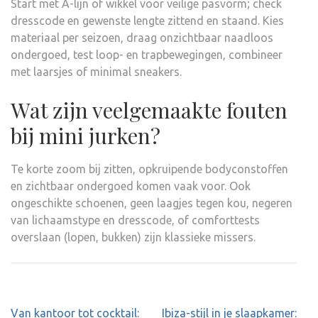
Start met A-lijn of wikkel voor veilige pasvorm; check
dresscode en gewenste lengte zittend en staand. Kies
materiaal per seizoen, draag onzichtbaar naadloos
ondergoed, test loop- en trapbewegingen, combineer
met laarsjes of minimal sneakers.
Wat zijn veelgemaakte fouten
bij mini jurken?
Te korte zoom bij zitten, opkruipende bodyconstoffen
en zichtbaar ondergoed komen vaak voor. Ook
ongeschikte schoenen, geen laagjes tegen kou, negeren
van lichaamstype en dresscode, of comforttests
overslaan (lopen, bukken) zijn klassieke missers.
Post
Van kantoor tot cocktail:
Ibiza-stijl in je slaapkamer: