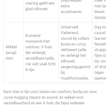
buik/heupen
meer i
voering geeft een
extra
met la
glad silhouet.
accentueren.
blazer
opaque
Universeel
Dag to
flatterend,
casual
Kruisend
vooral bij vollere
laarze
voorpand met
buste en curvy;
feestel
Wikkel
ceintuur; V-hals
definieert taille
strapp
(wrap)
die verlengt;
en verlengt het
fijne s
mini
verstelbare taille;
silhouet;
tip: on
rok valt vaak licht
vergevingsgezind
of dr
A-lijn.
bij
tegen
maatfluctuaties.
openw
Kern: kies A-lijn voor balans en comfort, bodycon voor
curve-hugging impact en avond, en wikkel voor
verstelbaarheid en een V-hals die bijna iedereen