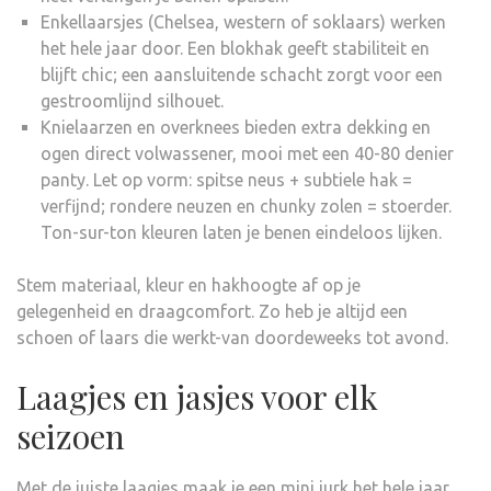
Enkellaarsjes (Chelsea, western of soklaars) werken
het hele jaar door. Een blokhak geeft stabiliteit en
blijft chic; een aansluitende schacht zorgt voor een
gestroomlijnd silhouet.
Knielaarzen en overknees bieden extra dekking en
ogen direct volwassener, mooi met een 40-80 denier
panty. Let op vorm: spitse neus + subtiele hak =
verfijnd; rondere neuzen en chunky zolen = stoerder.
Ton-sur-ton kleuren laten je benen eindeloos lijken.
Stem materiaal, kleur en hakhoogte af op je
gelegenheid en draagcomfort. Zo heb je altijd een
schoen of laars die werkt-van doordeweeks tot avond.
Laagjes en jasjes voor elk
seizoen
Met de juiste laagjes maak je een mini jurk het hele jaar