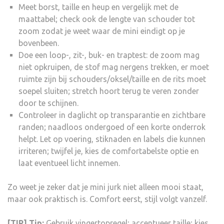
Meet borst, taille en heup en vergelijk met de
maattabel; check ook de lengte van schouder tot
zoom zodat je weet waar de mini eindigt op je
bovenbeen.
Doe een loop-, zit-, buk- en traptest: de zoom mag
niet opkruipen, de stof mag nergens trekken, er moet
ruimte zijn bij schouders/oksel/taille en de rits moet
soepel sluiten; stretch hoort terug te veren zonder
door te schijnen.
Controleer in daglicht op transparantie en zichtbare
randen; naadloos ondergoed of een korte onderrok
helpt. Let op voering, stiknaden en labels die kunnen
irriteren; twijfel je, kies de comfortabelste optie en
laat eventueel licht innemen.
Zo weet je zeker dat je mini jurk niet alleen mooi staat,
maar ook praktisch is. Comfort eerst, stijl volgt vanzelf.
[TIP] Tip:
Gebruik vingertopregel; accentueer taille; kies