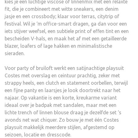
kies je een luchtige viscose of linnenmix met een relaxte
fit, die je combineert met witte sneakers, een denim
jasje en een crossbody; klaar voor terras, citytrip of
festival. Wil je ‘m office-smart dragen, ga dan voor een
iets stijver weefsel, een subtiele print of effen tint en een
bescheiden V-hals, en maak het af met een getailleerde
blazer, loafers of lage hakken en minimalistische
sieraden.
Voor party of bruiloft werkt een satijnachtige playsuit
Costes met overslag en ceintuur prachtig, zeker met
strappy heels, een clutch en statement oorbellen, terwijl
een fijne panty en laarsjes je look doortrekt naar het
najaar. Op vakantie is een korte, kreukarme variant
ideaal over je badpak met sandalen, maar met een
lichte trench of linnen blouse draag je dezelfde set ‘s
avonds net wat chiquer. Zo bouw je met één Costes
playsuit makkelijk meerdere stijlen, afgestemd op
seizoen, locatie en dresscode.