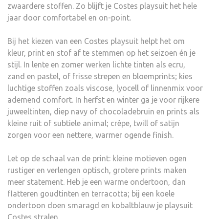
zwaardere stoffen. Zo blijft je Costes playsuit het hele
jaar door comfortabel en on-point.
Bij het kiezen van een Costes playsuit helpt het om
kleur, print en stof af te stemmen op het seizoen én je
stijl. In lente en zomer werken lichte tinten als ecru,
zand en pastel, of frisse strepen en bloemprints; kies
luchtige stoffen zoals viscose, lyocell of linnenmix voor
ademend comfort. In herfst en winter ga je voor rijkere
juweeltinten, diep navy of chocoladebruin en prints als
kleine ruit of subtiele animal; crêpe, twill of satijn
zorgen voor een nettere, warmer ogende finish.
Let op de schaal van de print: kleine motieven ogen
rustiger en verlengen optisch, grotere prints maken
meer statement. Heb je een warme ondertoon, dan
flatteren goudtinten en terracotta; bij een koele
ondertoon doen smaragd en kobaltblauw je playsuit
Costes stralen.