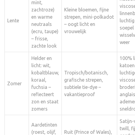
mint,
viscose
zachtroze)
Kleine bloemen, fijne
linnen
en warme
strepen, mini-polkadot
Lente
luchtig
neutraals
– oogt licht en
soepel
(ecru, taupe)
vrouwelijk
wisselv
– frisse,
weer
zachte look
Helder en
100% l
licht: wit,
katoen
kobaltblauw,
Tropisch/botanisch,
luchtig
koraal,
grafische strepen,
viscose
Zomer
fuchsia –
subtiele tie-dye –
broder
reflecteert
vakantieproof
anglais
zon en staat
ademe
zomers
sneldr
Satijn-
Aardetinten
twill, f
(roest, olijf,
Ruit (Prince of Wales),