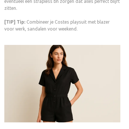
eventueel een strapless bh zorgen dat alles perfect blijft
zitten.
[TIP] Tip:
Combineer je Costes playsuit met blazer
voor werk, sandalen voor weekend.