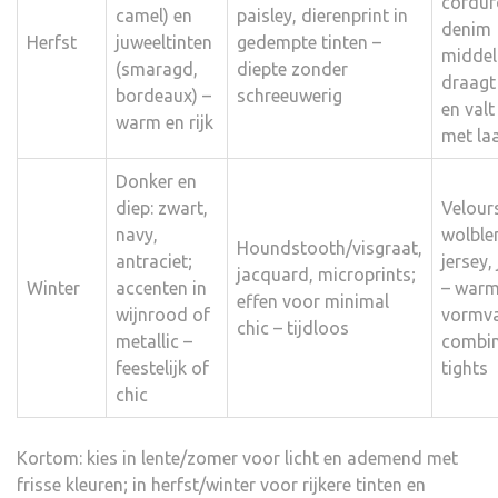
cordur
camel) en
paisley, dierenprint in
denim
Herfst
juweeltinten
gedempte tinten –
middel
(smaragd,
diepte zonder
draagt
bordeaux) –
schreeuwerig
en val
warm en rijk
met la
Donker en
diep: zwart,
Velour
navy,
wolble
Houndstooth/visgraat,
antraciet;
jersey,
jacquard, microprints;
Winter
accenten in
– warm
effen voor minimal
wijnrood of
vormva
chic – tijdloos
metallic –
combin
feestelijk of
tights
chic
Kortom: kies in lente/zomer voor licht en ademend met
frisse kleuren; in herfst/winter voor rijkere tinten en