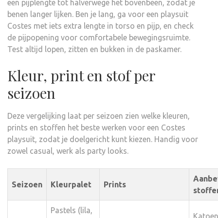
een pijplengte tot halverwege het bovenbeen, zodat je
benen langer lijken. Ben je lang, ga voor een playsuit
Costes met iets extra lengte in torso en pijp, en check
de pijpopening voor comfortabele bewegingsruimte.
Test altijd lopen, zitten en bukken in de paskamer.
Kleur, print en stof per
seizoen
Deze vergelijking laat per seizoen zien welke kleuren,
prints en stoffen het beste werken voor een Costes
playsuit, zodat je doelgericht kunt kiezen. Handig voor
zowel casual, werk als party looks.
Aanbe
Seizoen
Kleurpalet
Prints
stoffe
Pastels (lila,
Katoen