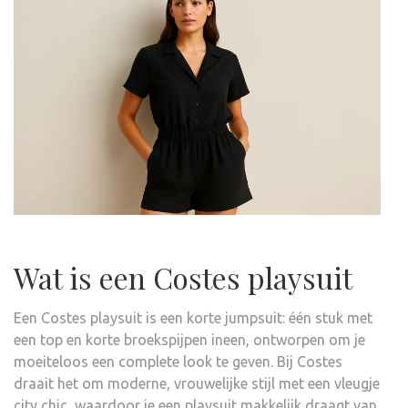
Wat is een Costes playsuit
Een Costes playsuit is een korte jumpsuit: één stuk met
een top en korte broekspijpen ineen, ontworpen om je
moeiteloos een complete look te geven. Bij Costes
draait het om moderne, vrouwelijke stijl met een vleugje
city chic, waardoor je een playsuit makkelijk draagt van