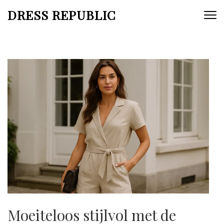
Skip
DRESS REPUBLIC
to
content
(Press
Enter)
Moeiteloos stijlvol met de