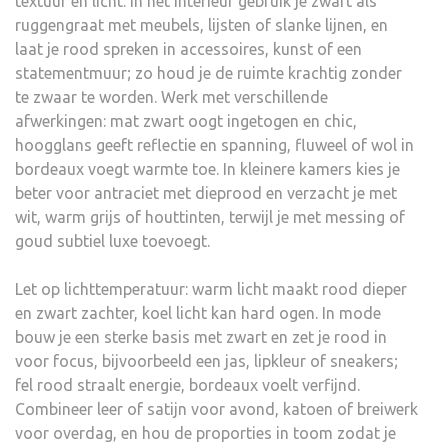
textuur en licht. In het interieur gebruik je zwart als
ruggengraat met meubels, lijsten of slanke lijnen, en
laat je rood spreken in accessoires, kunst of een
statementmuur; zo houd je de ruimte krachtig zonder
te zwaar te worden. Werk met verschillende
afwerkingen: mat zwart oogt ingetogen en chic,
hoogglans geeft reflectie en spanning, fluweel of wol in
bordeaux voegt warmte toe. In kleinere kamers kies je
beter voor antraciet met dieprood en verzacht je met
wit, warm grijs of houttinten, terwijl je met messing of
goud subtiel luxe toevoegt.
Let op lichttemperatuur: warm licht maakt rood dieper
en zwart zachter, koel licht kan hard ogen. In mode
bouw je een sterke basis met zwart en zet je rood in
voor focus, bijvoorbeeld een jas, lipkleur of sneakers;
fel rood straalt energie, bordeaux voelt verfijnd.
Combineer leer of satijn voor avond, katoen of breiwerk
voor overdag, en hou de proporties in toom zodat je