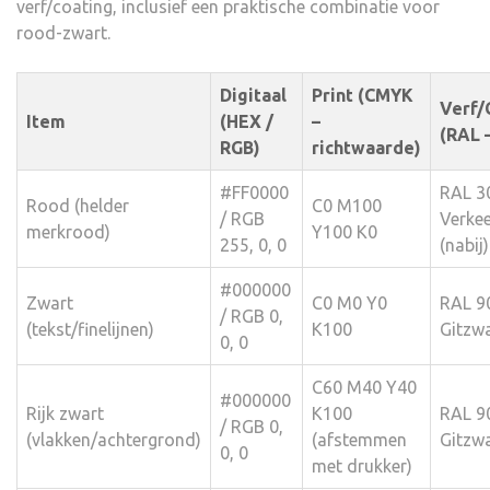
verf/coating, inclusief een praktische combinatie voor
rood-zwart.
Digitaal
Print (CMYK
Verf/
Item
(HEX /
–
(RAL –
RGB)
richtwaarde)
#FF0000
RAL 3
Rood (helder
C0 M100
/ RGB
Verke
merkrood)
Y100 K0
255, 0, 0
(nabij)
#000000
Zwart
C0 M0 Y0
RAL 9
/ RGB 0,
(tekst/finelijnen)
K100
Gitzw
0, 0
C60 M40 Y40
#000000
Rijk zwart
K100
RAL 9
/ RGB 0,
(vlakken/achtergrond)
(afstemmen
Gitzw
0, 0
met drukker)