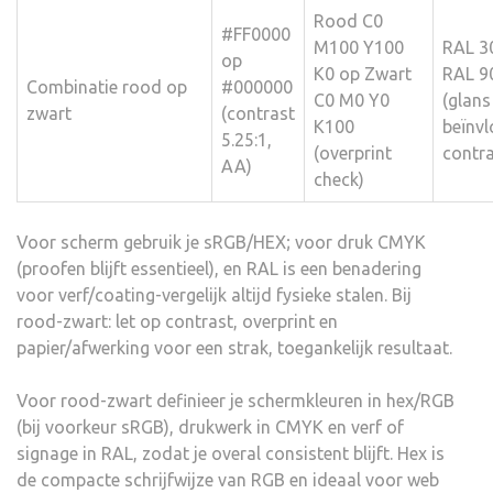
Rood C0
#FF0000
M100 Y100
RAL 3
op
K0 op Zwart
RAL 9
Combinatie rood op
#000000
C0 M0 Y0
(glans
zwart
(contrast
K100
beïnvl
5.25:1,
(overprint
contra
AA)
check)
Voor scherm gebruik je sRGB/HEX; voor druk CMYK
(proofen blijft essentieel), en RAL is een benadering
voor verf/coating-vergelijk altijd fysieke stalen. Bij
rood-zwart: let op contrast, overprint en
papier/afwerking voor een strak, toegankelijk resultaat.
Voor rood-zwart definieer je schermkleuren in hex/RGB
(bij voorkeur sRGB), drukwerk in CMYK en verf of
signage in RAL, zodat je overal consistent blijft. Hex is
de compacte schrijfwijze van RGB en ideaal voor web