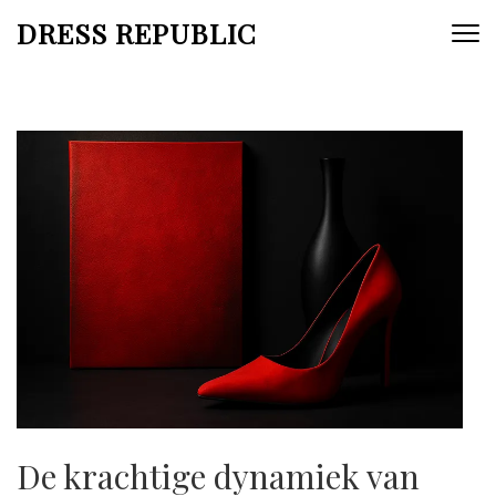
Skip
DRESS REPUBLIC
to
content
(Press
Enter)
De krachtige dynamiek van