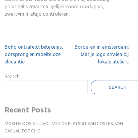
polariteit verwarren: gelijkstroom rood=plus,
zwart=min-altijd controleren.
Post
Boho ontrafeld: betekenis,
Borduren in amsterdam:
navigation
oorsprong en moeiteloze
laat je logo stralen bij
elegantie
lokale ateliers
Search
SEARCH
Recent Posts
MOEITELOOS STIJLVOL MET DE PLAYSUIT VAN COSTES: VAN
CASUAL TOT CHIC