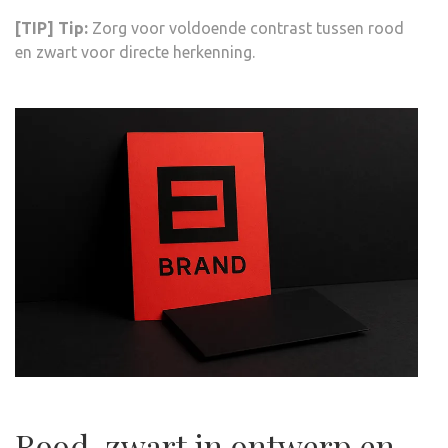
[TIP] Tip:
Zorg voor voldoende contrast tussen rood
en zwart voor directe herkenning.
Rood-zwart in ontwerp en