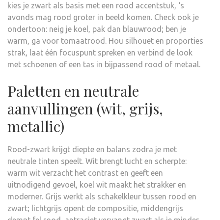
kies je zwart als basis met een rood accentstuk, ‘s
avonds mag rood groter in beeld komen. Check ook je
ondertoon: neig je koel, pak dan blauwrood; ben je
warm, ga voor tomaatrood. Hou silhouet en proporties
strak, laat één focuspunt spreken en verbind de look
met schoenen of een tas in bijpassend rood of metaal.
Paletten en neutrale
aanvullingen (wit, grijs,
metallic)
Rood-zwart krijgt diepte en balans zodra je met
neutrale tinten speelt. Wit brengt lucht en scherpte:
warm wit verzacht het contrast en geeft een
uitnodigend gevoel, koel wit maakt het strakker en
moderner. Grijs werkt als schakelkleur tussen rood en
zwart; lichtgrijs opent de compositie, middengrijs
dempt fel rood, antraciet vervangt zwart als je minder